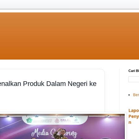
Cari B
enalkan Produk Dalam Negeri ke
Be
Lapo
Peny
n