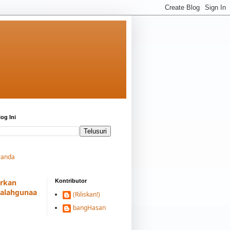
log Ini
randa
rkan
Kontributor
alahgunaa
(Riliskan!)
bangHasan