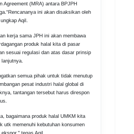
ion Agreement (MRA) antara BPJPH
ga.
“Rencananya ini akan disaksikan oleh
ungkap Aqil.
atan kerja sama JPH ini akan membawa
erdagangan produk halal kita di pasar
an sesuai regulasi dan atas dasar prinsip
lanjutnya.
ingatkan semua pihak untuk tidak menutup
bangan pesat industri halal global di
knya, tantangan tersebut harus direspon
us.
ita, bagaimana produk halal UMKM kita
baik utk memenuhi kebutuhan konsumen
ekspor," tegas Aqil.